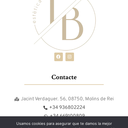
Contacte
Jacint Verdaguer. 56, 08750, Molins de Rei
+34 936802224
+34 669100809
Usamos cookies para asegurar que te damos la mejor