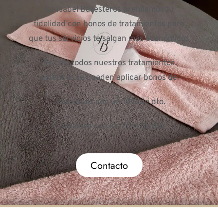
En Isabel Ballesteros premiamos tu
fidelidad con bonos de tratamientos para
que tus servicios te salgan más económicos
En casi todos nuestros tratamientos
estéticos se pueden aplicar bonos de
6 sesiones con un 10% de dto.
12 sesiones con un 20% de dto.
Contacto